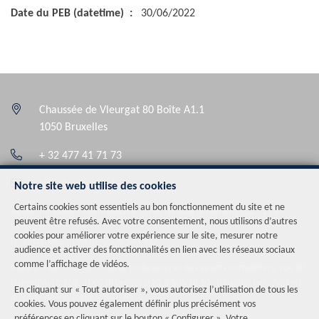
Date du PEB (datetime)
30/06/2022
Chaussée de Vleurgat 80 Boîte A1.1
1050 Bruxelles
+ 32 477 41 71 73
info@auris-rea.be
Notre site web utilise des cookies
Certains cookies sont essentiels au bon fonctionnement du site et ne
Agent immobilier intermédiaire agréé IPI sous le numéro 102.521 en
peuvent être refusés. Avec votre consentement, nous utilisons d’autres
Belgique
cookies pour améliorer votre expérience sur le site, mesurer notre
N° entreprise : TVA BE-0508.548.927
audience et activer des fonctionnalités en lien avec les réseaux sociaux
comme l’affichage de vidéos.
Instance de contrôle: Institut professionnel des agents immobiliers, rue du
Luxembourg 16B, 1000 Bruxelles (+32 2 505 38 50 - info@ipi.be) - Soumis
En cliquant sur « Tout autoriser », vous autorisez l’utilisation de tous les
au
code déontologique de l’ IPI
cookies. Vous pouvez également définir plus précisément vos
préférences en cliquant sur le bouton « Configurer ». Votre