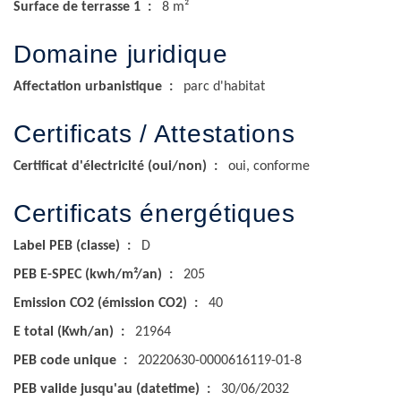
Surface de terrasse 1
8 m²
Domaine juridique
Affectation urbanistique
parc d'habitat
Certificats / Attestations
Certificat d'électricité (oui/non)
oui, conforme
Certificats énergétiques
Label PEB (classe)
D
PEB E-SPEC (kwh/m²/an)
205
Emission CO2 (émission CO2)
40
E total (Kwh/an)
21964
PEB code unique
20220630-0000616119-01-8
PEB valide jusqu'au (datetime)
30/06/2032